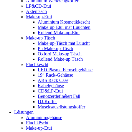
Aluminium Werkzeugkoffer
LP&CD-Etui
Aktentasch
Make-up-Etui
Aluminium Kosmetikkëscht
Make-up-Etui mat Luuchten
Rollend Make-up-Etui
Make-up Täsch
Make-up-Täsch mat Luucht
Pu Make-up Täsch
Oxford Make-up Täsch
Rollend Make-up Täsch
Fluchkëscht
LED Plasma Fernsehgehäuse
19″ Rack-Gehäuse
ABS Rack Case
Kabelgehäuse
CD&LP-Etui
Benotzerdefinéiert Fall
DJ-Koffer
Museksausrüstungskoffer
Léisungen
Aluminiumgehäuse
Fluchkëscht
Make-up-Etui