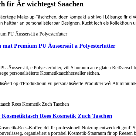
h fir Är wichtegst Saachen
äertege Make-up-Täschchen, deen kompakt a stilvoll Léisunge fir d'
n haltbar an personaliséierbar Designen. Kuckt Iech eis Kollektioun u
 mat Premium PU Äussersäit a Polyesterfutter
ssersäit, e Polyesterfutter, vill Stauraum an e glaten Reißverschluss 
sege personaliséierte Kosmetiktaschhersteller sichen.
iséiert op d'Produktioun vu personaliséierte Produkter wéi Aluminiumk
r Kosmetiktasch Rees Kosmetik Zuch Taschen
osmetik-Rees-Koffer, déi fir professionell Notzung entwéckelt gouf. S
i zouverlässeg, organiséiert a portabel Kosmetik-Stauraum fir op Reesen 