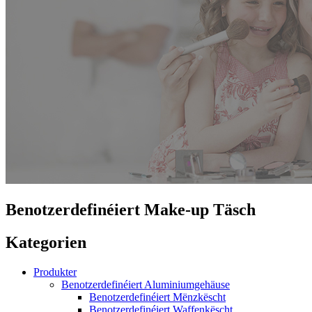
Benotzerdefinéiert Make-up Täsch
Kategorien
Produkter
Benotzerdefinéiert Aluminiumgehäuse
Benotzerdefinéiert Mënzkëscht
Benotzerdefinéiert Waffenkëscht