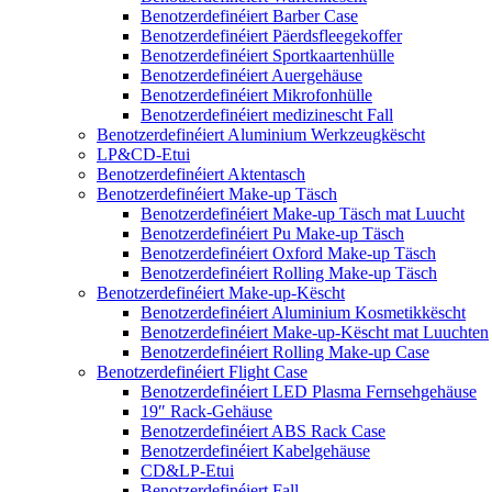
Benotzerdefinéiert Barber Case
Benotzerdefinéiert Päerdsfleegekoffer
Benotzerdefinéiert Sportkaartenhülle
Benotzerdefinéiert Auergehäuse
Benotzerdefinéiert Mikrofonhülle
Benotzerdefinéiert medizinescht Fall
Benotzerdefinéiert Aluminium Werkzeugkëscht
LP&CD-Etui
Benotzerdefinéiert Aktentasch
Benotzerdefinéiert Make-up Täsch
Benotzerdefinéiert Make-up Täsch mat Luucht
Benotzerdefinéiert Pu Make-up Täsch
Benotzerdefinéiert Oxford Make-up Täsch
Benotzerdefinéiert Rolling Make-up Täsch
Benotzerdefinéiert Make-up-Këscht
Benotzerdefinéiert Aluminium Kosmetikkëscht
Benotzerdefinéiert Make-up-Këscht mat Luuchten
Benotzerdefinéiert Rolling Make-up Case
Benotzerdefinéiert Flight Case
Benotzerdefinéiert LED Plasma Fernsehgehäuse
19″ Rack-Gehäuse
Benotzerdefinéiert ABS Rack Case
Benotzerdefinéiert Kabelgehäuse
CD&LP-Etui
Benotzerdefinéiert Fall