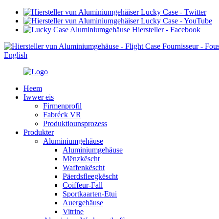
English
Heem
Iwwer eis
Firmenprofil
Fabréck VR
Produktiounsprozess
Produkter
Aluminiumgehäuse
Aluminiumgehäuse
Mënzkëscht
Waffenkëscht
Päerdsfleegkëscht
Coiffeur-Fall
Sportkaarten-Etui
Auergehäuse
Vitrine