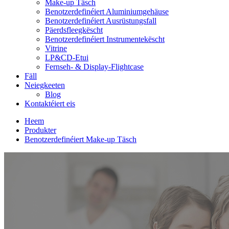
Make-up Täsch
Benotzerdefinéiert Aluminiumgehäuse
Benotzerdefinéiert Ausrüstungsfall
Päerdsfleegkëscht
Benotzerdefinéiert Instrumentekëscht
Vitrine
LP&CD-Etui
Fernseh- & Display-Flightcase
Fäll
Neiegkeeten
Blog
Kontaktéiert eis
Heem
Produkter
Benotzerdefinéiert Make-up Täsch