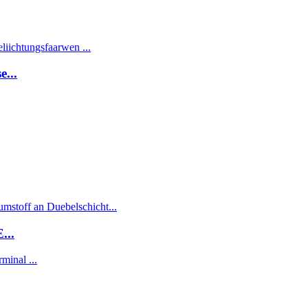
...
...