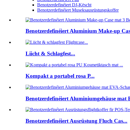
Benotzerdefinéiert DJ-Këscht
Benotzerdefinéiert Museksausrüstungskoffer
Benotzerdefinéiert Aluminium Make-up Case
Liicht & Schlagfest...
Kompakt a portabel rosa P...
Benotzerdefinéiert Aluminiumgehäuse mat E
Benotzerdefinéiert Ausrüstung Fluch Cas...