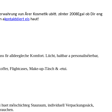
Verwahrung vun Ärer Kosmetik ubitt.
zënter 2008
Egal ob Dir eng
n a
kontaktéiert eis
haut!
fir alldeegleche Komfort. Liicht, haltbar a personaliséierbar,
offer, Flightcases, Make-up-Täsch & -etui.
i huet méischichteg Stauraum, individuell Verpackungssäck,
brauchen.