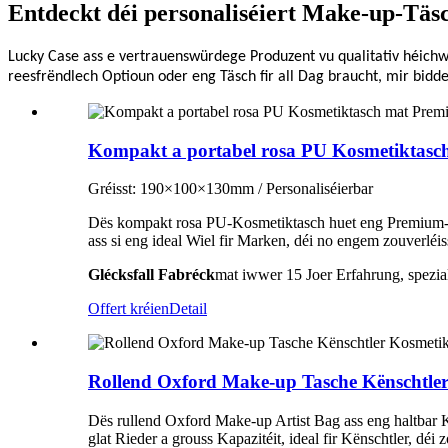
Entdeckt déi personaliséiert Make-up-Täsc
Lucky Case ass e vertrauenswürdege Produzent vu qualitativ héichw
reesfrëndlech Optioun oder eng Täsch fir all Dag braucht, mir bidde
Kompakt a portabel rosa PU Kosmetiktasch
Gréisst: 190×100×130mm / Personaliséierbar
Dës kompakt rosa PU-Kosmetiktasch huet eng Premium-PU-Äu
ass si eng ideal Wiel fir Marken, déi no engem zouverléis
Glécksfall
Fabréck
mat iwwer 15 Joer Erfahrung, spezial
Offert kréien
Detail
Rollend Oxford Make-up Tasche Kënschtle
Dës rullend Oxford Make-up Artist Bag ass eng haltbar K
glat Rieder a grouss Kapazitéit, ideal fir Kënschtler, dé