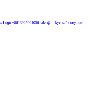
+8613925004056
sales@luckycasefactory.com