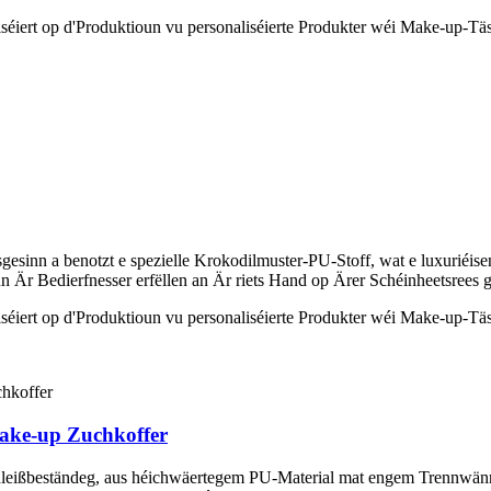
séiert op d'Produktioun vu personaliséierte Produkter wéi Make-up-Tä
sgesinn a benotzt e spezielle Krokodilmuster-PU-Stoff, wat e luxuriéis
 Är Bedierfnesser erfëllen an Är riets Hand op Ärer Schéinheetsrees g
séiert op d'Produktioun vu personaliséierte Produkter wéi Make-up-Tä
ake-up Zuchkoffer
hleißbeständeg, aus héichwäertegem PU-Material mat engem Trennwänn 