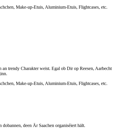
schchen, Make-up-Etuis, Aluminium-Etuis, Flightcases, etc.
en an trendy Charakter weist. Egal ob Dir op Reesen, Aarbecht
inn.
schchen, Make-up-Etuis, Aluminium-Etuis, Flightcases, etc.
dobannen, deen Är Saachen organiséiert hält.