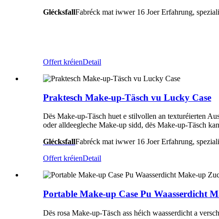
Glécksfall
Fabréck mat iwwer 16 Joer Erfahrung, speziali
Offert kréien
Detail
Praktesch Make-up-Täsch vu Lucky Case
Dës Make-up-Täsch huet e stilvollen an texturéierten Au
oder alldeegleche Make-up sidd, dës Make-up-Täsch kann
Glécksfall
Fabréck mat iwwer 16 Joer Erfahrung, speziali
Offert kréien
Detail
Portable Make-up Case Pu Waasserdicht M
Dës rosa Make-up-Täsch ass héich waasserdicht a versc