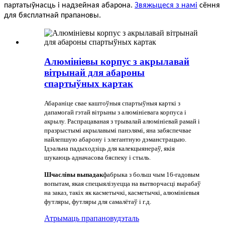
партатыўнасць і надзейная абарона
.
Звяжыцеся з намі
сёння
для бясплатнай прапановы.
Алюмініевы корпус з акрылавай
вітрынай для абароны
спартыўных картак
Абараніце свае каштоўныя спартыўныя карткі з
дапамогай гэтай вітрыны з алюмініевага корпуса і
акрылу. Распрацаваная з трывалай алюмініевай рамай і
празрыстымі акрылавымі панэлямі, яна забяспечвае
найлепшую абарону і элегантную дэманстрацыю.
Ідэальна падыходзіць для калекцыянераў, якія
шукаюць адначасова бяспеку і стыль.
Шчаслівы выпадак
фабрыка з больш чым 16-гадовым
вопытам, якая спецыялізуецца на вытворчасці вырабаў
на заказ, такіх як касметычкі, касметычкі, алюмініевыя
футляры, футляры для самалётаў і г.д.
Атрымаць прапанову
дэталь