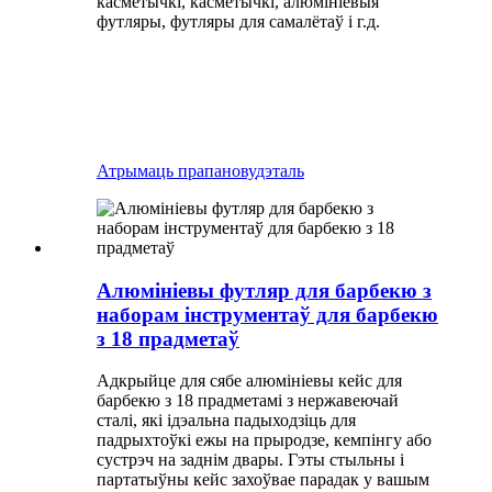
касметычкі, касметычкі, алюмініевыя
футляры, футляры для самалётаў і г.д.
Атрымаць прапанову
дэталь
Алюмініевы футляр для барбекю з
наборам інструментаў для барбекю
з 18 прадметаў
Адкрыйце для сябе алюмініевы кейс для
барбекю з 18 прадметамі з нержавеючай
сталі, які ідэальна падыходзіць для
падрыхтоўкі ежы на прыродзе, кемпінгу або
сустрэч на заднім двары. Гэты стыльны і
партатыўны кейс захоўвае парадак у вашым