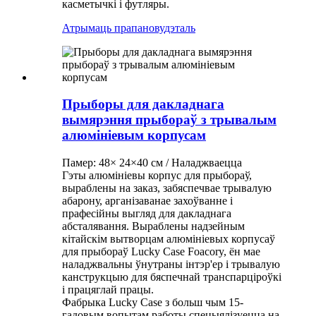
касметычкі і футляры.
Атрымаць прапанову
дэталь
Прыборы для дакладнага
вымярэння прыбораў з трывалым
алюмініевым корпусам
Памер: 48× 24×40 см / Наладжваецца
Гэты алюмініевы корпус для прыбораў,
выраблены на заказ, забяспечвае трывалую
абарону, арганізаванае захоўванне і
прафесійны выгляд для дакладнага
абсталявання. Выраблены надзейным
кітайскім вытворцам алюмініевых корпусаў
для прыбораў Lucky Case Foacory, ён мае
наладжвальны ўнутраны інтэр'ер і трывалую
канструкцыю для бяспечнай транспарціроўкі
і працяглай працы.
Фабрыка Lucky Case з больш чым 15-
гадовым вопытам работы спецыялізуецца на