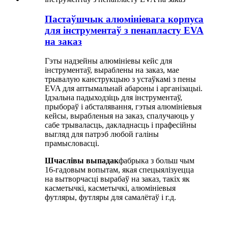
Пастаўшчык алюмініевага корпуса
для інструментаў з пенапласту EVA
на заказ
Гэты надзейны алюмініевы кейс для
інструментаў, выраблены на заказ, мае
трывалую канструкцыю з устаўкамі з пены
EVA для аптымальнай абароны і арганізацыі.
Ідэальна падыходзіць для інструментаў,
прыбораў і абсталявання, гэтыя алюмініевыя
кейсы, вырабленыя на заказ, спалучаюць у
сабе трываласць, дакладнасць і прафесійны
выгляд для патрэб любой галіны
прамысловасці.
Шчаслівы выпадак
фабрыка з больш чым
16-гадовым вопытам, якая спецыялізуецца
на вытворчасці вырабаў на заказ, такіх як
касметычкі, касметычкі, алюмініевыя
футляры, футляры для самалётаў і г.д.