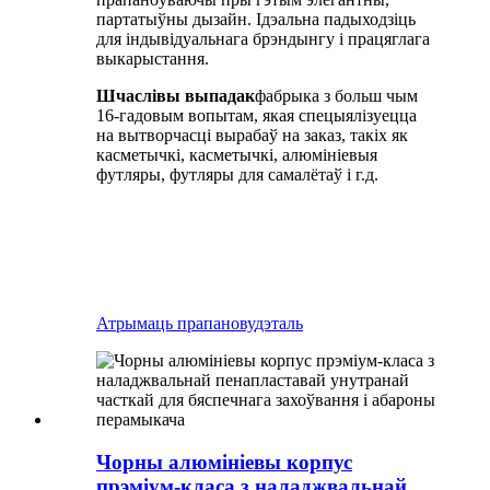
партатыўны дызайн. Ідэальна падыходзіць
для індывідуальнага брэндынгу і працяглага
выкарыстання.
Шчаслівы выпадак
фабрыка з больш чым
16-гадовым вопытам, якая спецыялізуецца
на вытворчасці вырабаў на заказ, такіх як
касметычкі, касметычкі, алюмініевыя
футляры, футляры для самалётаў і г.д.
Атрымаць прапанову
дэталь
Чорны алюмініевы корпус
прэміум-класа з наладжвальнай