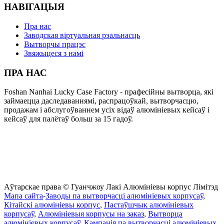
НАВІГАЦЫЯ
Пра нас
Заводская віртуальная рэальнасць
Вытворчы працэс
Звяжыцеся з намі
ПРА НАС
Foshan Nanhai Lucky Case Factory - прафесійны вытворца, які
займаецца даследаваннямі, распрацоўкай, вытворчасцю,
продажам і абслугоўваннем усіх відаў алюмініевых кейсаў і
кейсаў для палётаў больш за 15 гадоў.
Аўтарскае права © Гуанчжоу Лакі Алюмініевы корпус Лімітэд
Мапа сайта
-
Заводы па вытворчасці алюмініевых корпусаў
,
Кітайскі алюмініевы корпус
,
Пастаўшчык алюмініевых
корпусаў
,
Алюмініевыя корпусы на заказ
,
Вытворца
алюмініевых корпусаў
,
Кампанія па вытворчасці алюмініевых