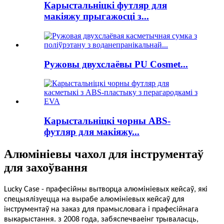
Карыстальніцкі футляр для
макіяжу прыгажосці з...
Ружовы двухслаёвы PU Cosmet...
Карыстальніцкі чорны ABS-
футляр для макіяжу...
Алюмініевы чахол для інструментаў
для захоўвання
Lucky Case - прафесійны вытворца алюмініевых кейсаў, які
спецыялізуецца на вырабе алюмініевых кейсаў для
інструментаў на заказ для прамысловага і прафесійнага
выкарыстання.
з 2008 года, забяспечвае
інг
трываласць,