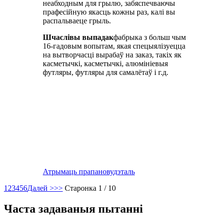
неабходным для грылю, забяспечваючы
прафесійную якасць кожны раз, калі вы
распальваеце грыль.
Шчаслівы выпадак
фабрыка з больш чым
16-гадовым вопытам, якая спецыялізуецца
на вытворчасці вырабаў на заказ, такіх як
касметычкі, касметычкі, алюмініевыя
футляры, футляры для самалётаў і г.д.
Атрымаць прапанову
дэталь
1
2
3
4
5
6
Далей >
>>
Старонка 1 / 10
Часта задаваныя пытанні