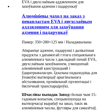
Алюмініевы чахол на заказ з
пенапластам EVA і двухслаёвым
аддзяленнем для захоўвання
адзення і падарункаў
Памер: 350×280×125 мм / Наладжвальны
Абараніце адзенне, падарункі і далікатныя
прадукты з дапамогай гэтага спецыяльнага
алюмініевага чахла з дакладнай пенай EVA,
двухслаёвым захоўваннем, узмоцненай
алюмініевай канструкцыяй і
ўдаратрываласцю. Ідэальна падыходзіць для
ўпакоўкі вытворцаў арыгінальнага
абсталявання, прэміяльнай прэзентацыі і
бяспечнай транспарціроўкі.
Шчаслівы выпадак
Завод
з больш чым 15-
гадовым вопытам, спецыялізуецца на
вытворчасці вырабаў на заказ, такіх як
алюмініевыя чахлы, футляры для самалётаў,