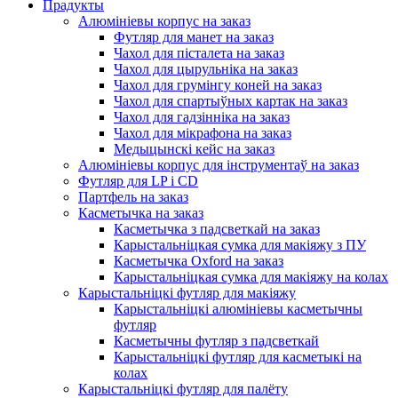
Прадукты
Алюмініевы корпус на заказ
Футляр для манет на заказ
Чахол для пісталета на заказ
Чахол для цырульніка на заказ
Чахол для грумінгу коней на заказ
Чахол для спартыўных картак на заказ
Чахол для гадзінніка на заказ
Чахол для мікрафона на заказ
Медыцынскі кейс на заказ
Алюмініевы корпус для інструментаў на заказ
Футляр для LP і CD
Партфель на заказ
Касметычка на заказ
Касметычка з падсветкай на заказ
Карыстальніцкая сумка для макіяжу з ПУ
Касметычка Oxford на заказ
Карыстальніцкая сумка для макіяжу на колах
Карыстальніцкі футляр для макіяжу
Карыстальніцкі алюмініевы касметычны
футляр
Касметычны футляр з падсветкай
Карыстальніцкі футляр для касметыкі на
колах
Карыстальніцкі футляр для палёту