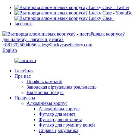
+8613925004056
sales@luckycasefactory.com
English
Галоўная
Пра нас
Профіль кампаніі
Заводская віртуальная рэальнасць
Вытворчы працэс
Прадукты
Алюмініевы корпус
Алюмініевы корпус
Футляр для манет
Футляр для пісталета
Футляр для грумінгу коней
Справа цырульніка