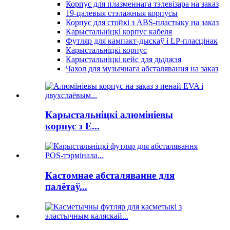
Корпус для плазменнага тэлевізара на заказ
19-цалевыя стэлажныя корпусы
Корпус для стойкі з ABS-пластыку на заказ
Карыстальніцкі корпус кабеля
Футляр для кампакт-дыскаў і LP-пласцінак
Карыстальніцкі корпус
Карыстальніцкі кейс для дыджэя
Чахол для музычнага абсталявання на заказ
Карыстальніцкі алюмініевы
корпус з E...
Кастомнае абсталяванне для
палётаў...