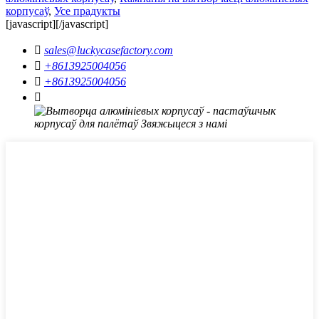
корпусаў
,
Усе прадукты
[javascript]
[/javascript]

sales@luckycasefactory.com

+8613925004056

+8613925004056
