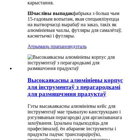
карыстання.
Шчаслівы выпадак
фабрыка з больш чым
15-гадовым вопытам, якая спецыялізуецца
на вытворчасці вырабаў на заказ, такіх як
алюмініевыя чахлы, футляры для самалётаў,
касметычкі і футляры.
Атрымаць прапанову
дэталь
Высокаякасны алюмініевы корпус
для інструментаў з перагародкамі
для размяшчэння прадуктаў
Гэты высакаякасны алюмініевы кейс для
інструментаў мае трывалую канструкцыю і
рэгуляваныя перагародкі для арганізаванага
захоўвання. Ідэальна падыходзіць для
прафесіяналаў, ён абараняе інструменты і
прадукты падчас транспарціроўкі,
прапаноўваючы пры гэтым элегантны,