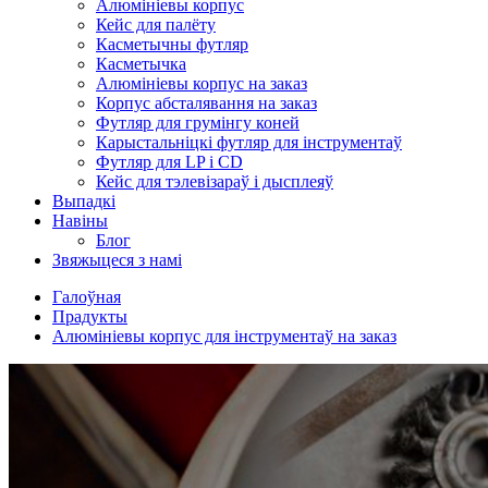
Алюмініевы корпус
Кейс для палёту
Касметычны футляр
Касметычка
Алюмініевы корпус на заказ
Корпус абсталявання на заказ
Футляр для грумінгу коней
Карыстальніцкі футляр для інструментаў
Футляр для LP і CD
Кейс для тэлевізараў і дысплеяў
Выпадкі
Навіны
Блог
Звяжыцеся з намі
Галоўная
Прадукты
Алюмініевы корпус для інструментаў на заказ