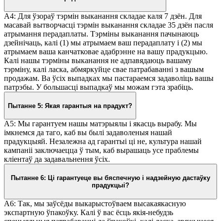
A4: Для ўзораў тэрмін выканання складае каля 7 дзён. Для
масавай вытворчасці тэрмін выканання складае 35 дзён пасля
атрымання перадаплаты. Тэрміны выканання пачынаюць
дзейнічаць, калі (1) мы атрымаем ваш перадаплату і (2) мы
атрымаем ваша канчатковае адабрэнне на вашу прадукцыю.
Калі нашы тэрміны выканання не адпавядаюць вашаму
тэрміну, калі ласка, абмяркуйце свае патрабаванні з вашым
продажам. Ва ўсіх выпадках мы пастараемся задаволіць вашы
патрэбы. У большасці выпадкаў мы можам гэта зрабіць.
Пытанне 5: Якая гарантыя на прадукт?
A5: Мы гарантуем нашы матэрыялы і якасць вырабу. Мы
імкнемся да таго, каб вы былі задаволеныя нашай
прадукцыяй. Незалежна ад гарантыі ці не, культура нашай
кампаніі заключаецца ў тым, каб вырашаць усе праблемы
кліентаў да задавальнення ўсіх.
Пытанне 6: Ці гарантуеце вы бяспечную і надзейную дастаўку
прадукцыі?
A6: Так, мы заўсёды выкарыстоўваем высакаякасную
экспартную ўпакоўку. Калі ў вас ёсць якія-небудзь