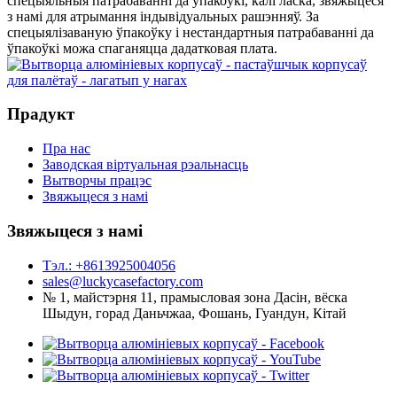
спецыяльныя патрабаванні да ўпакоўкі, калі ласка, звяжыцеся
з намі для атрымання індывідуальных рашэнняў. За
спецыялізаваную ўпакоўку і нестандартныя патрабаванні да
ўпакоўкі можа спаганяцца дадатковая плата.
Прадукт
Пра нас
Заводская віртуальная рэальнасць
Вытворчы працэс
Звяжыцеся з намі
Звяжыцеся з намі
Тэл.: +8613925004056
sales@luckycasefactory.com
№ 1, майстэрня 11, прамысловая зона Дасін, вёска
Шыдун, горад Даньчжаа, Фошань, Гуандун, Кітай