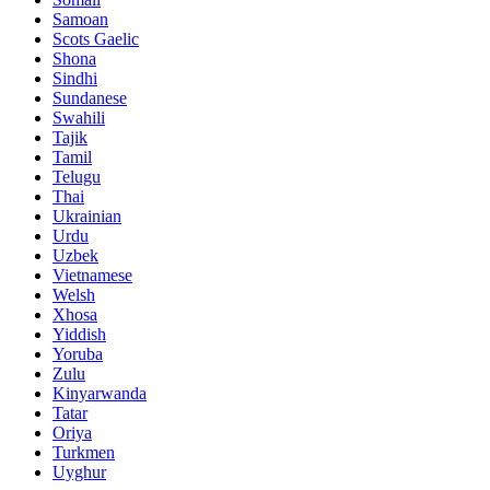
Samoan
Scots Gaelic
Shona
Sindhi
Sundanese
Swahili
Tajik
Tamil
Telugu
Thai
Ukrainian
Urdu
Uzbek
Vietnamese
Welsh
Xhosa
Yiddish
Yoruba
Zulu
Kinyarwanda
Tatar
Oriya
Turkmen
Uyghur