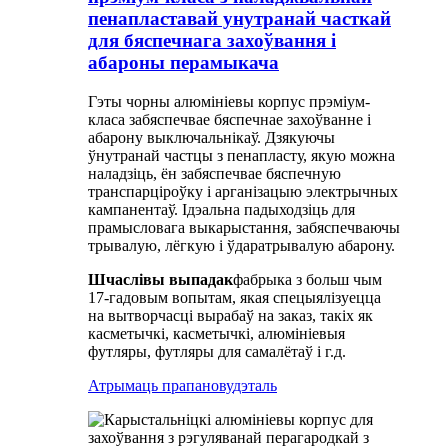
пенапластавай унутранай часткай
для бяспечнага захоўвання і
абароны перамыкача
Гэты чорны алюмініевы корпус прэміум-
класа забяспечвае бяспечнае захоўванне і
абарону выключальнікаў. Дзякуючы
ўнутранай частцы з пенапласту, якую можна
наладзіць, ён забяспечвае бяспечную
транспарціроўку і арганізацыю электрычных
кампанентаў. Ідэальна падыходзіць для
прамысловага выкарыстання, забяспечваючы
трывалую, лёгкую і ўдаратрывалую абарону.
Шчаслівы выпадак
фабрыка з больш чым
17-гадовым вопытам, якая спецыялізуецца
на вытворчасці вырабаў на заказ, такіх як
касметычкі, касметычкі, алюмініевыя
футляры, футляры для самалётаў і г.д.
Атрымаць прапанову
дэталь