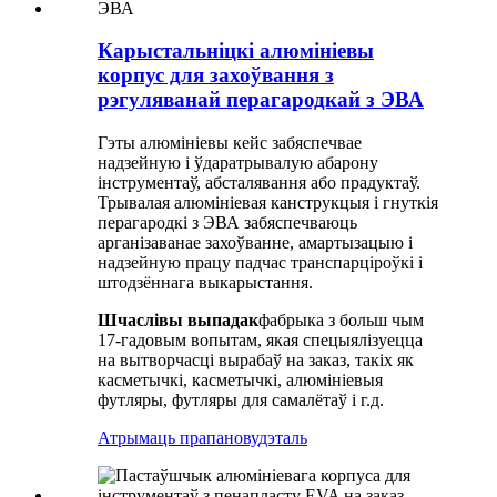
Карыстальніцкі алюмініевы
корпус для захоўвання з
рэгуляванай перагародкай з ЭВА
Гэты алюмініевы кейс забяспечвае
надзейную і ўдаратрывалую абарону
інструментаў, абсталявання або прадуктаў.
Трывалая алюмініевая канструкцыя і гнуткія
перагародкі з ЭВА забяспечваюць
арганізаванае захоўванне, амартызацыю і
надзейную працу падчас транспарціроўкі і
штодзённага выкарыстання.
Шчаслівы выпадак
фабрыка з больш чым
17-гадовым вопытам, якая спецыялізуецца
на вытворчасці вырабаў на заказ, такіх як
касметычкі, касметычкі, алюмініевыя
футляры, футляры для самалётаў і г.д.
Атрымаць прапанову
дэталь