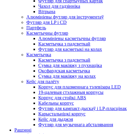
Футляр для спартыўных картак
Чахол для гадзінніка
Вітрына
Алюмініевы футляр для інструментаў
Футляр для LP і CD
Партфель
Касметычны футляр
Алюмініевы касметычны футляр
Касметычка з падсветкай
Футляр для касметыкі на колах
Касметычка
Касметычка з падсветкай
Сумка для макіяжу з пухнаціка
Оксфардская касметычка
Сумка для макіяжу на колах
Кейс для палёту
Корпус для плазменнага тэлевізара LED
19-цалевыя стэлажныя корпусы
Корпус для стойкі ABS
Кабельны корпус
Футляр для кампакт-дыскаў і LP-пласцінак
Карыстальніцкі корпус
Кейс для дыджэя
Футляр для музычнага абсталявання
Рашэнні