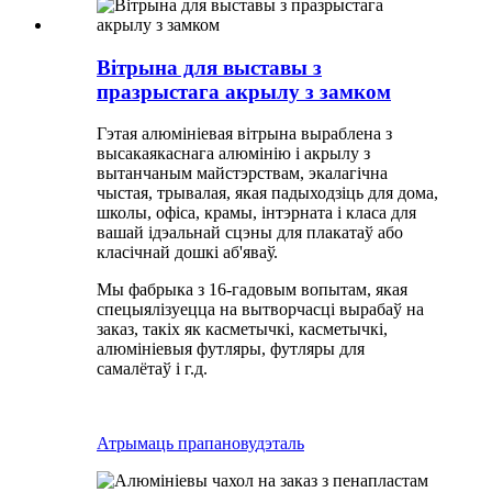
Вітрына для выставы з
празрыстага акрылу з замком
Гэтая алюмініевая вітрына выраблена з
высакаякаснага алюмінію і акрылу з
вытанчаным майстэрствам, экалагічна
чыстая, трывалая, якая падыходзіць для дома,
школы, офіса, крамы, інтэрната і класа для
вашай ідэальнай сцэны для плакатаў або
класічнай дошкі аб'яваў.
Мы фабрыка з 16-гадовым вопытам, якая
спецыялізуецца на вытворчасці вырабаў на
заказ, такіх як касметычкі, касметычкі,
алюмініевыя футляры, футляры для
самалётаў і г.д.
Атрымаць прапанову
дэталь