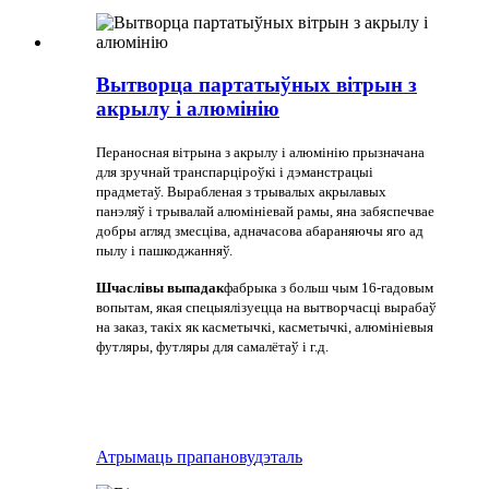
Вытворца партатыўных вітрын з
акрылу і алюмінію
Пераносная вітрына з акрылу і алюмінію прызначана
для зручнай транспарціроўкі і дэманстрацыі
прадметаў. Вырабленая з трывалых акрылавых
панэляў і трывалай алюмініевай рамы, яна забяспечвае
добры агляд змесціва, адначасова абараняючы яго ад
пылу і пашкоджанняў.
Шчаслівы выпадак
фабрыка з больш чым 16-гадовым
вопытам, якая спецыялізуецца на вытворчасці вырабаў
на заказ, такіх як касметычкі, касметычкі, алюмініевыя
футляры, футляры для самалётаў і г.д.
Атрымаць прапанову
дэталь