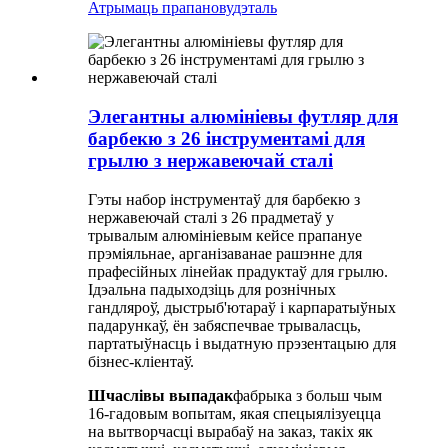
Атрымаць прапанову
дэталь
Элегантны алюмініевы футляр для
барбекю з 26 інструментамі для
грылю з нержавеючай сталі
Гэты набор інструментаў для барбекю з
нержавеючай сталі з 26 прадметаў у
трывалым алюмініевым кейсе прапануе
прэміяльнае, арганізаванае рашэнне для
прафесійных лінейак прадуктаў для грылю.
Ідэальна падыходзіць для рознічных
гандляроў, дыстрыб'ютараў і карпаратыўных
падарункаў, ён забяспечвае трываласць,
партатыўнасць і выдатную прэзентацыю для
бізнес-кліентаў.
Шчаслівы выпадак
фабрыка з больш чым
16-гадовым вопытам, якая спецыялізуецца
на вытворчасці вырабаў на заказ, такіх як