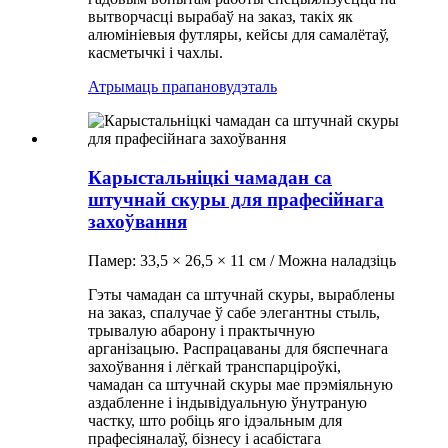
вытворчасці вырабаў на заказ, такіх як
алюмініевыя футляры, кейсы для самалётаў,
касметычкі і чахлы.
Атрымаць прапанову
дэталь
Карыстальніцкі чамадан са
штучнай скуры для прафесійнага
захоўвання
Памер: 33,5 × 26,5 × 11 см / Можна наладзіць
Гэты чамадан са штучнай скуры, выраблены
на заказ, спалучае ў сабе элегантны стыль,
трывалую абарону і практычную
арганізацыю. Распрацаваны для бяспечнага
захоўвання і лёгкай транспарціроўкі,
чамадан са штучнай скуры мае прэміяльную
аздабленне і індывідуальную ўнутраную
частку, што робіць яго ідэальным для
прафесіяналаў, бізнесу і асабістага