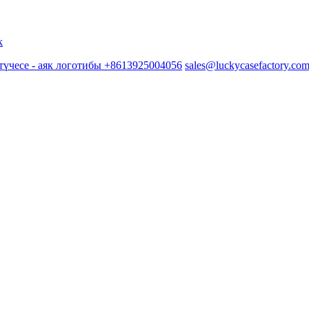
+8613925004056
sales@luckycasefactory.co