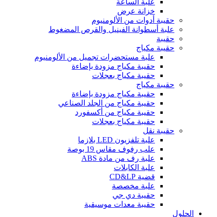
علبة الساعة
خزانة عرض
حقيبة أدوات من الألومنيوم
علبة أسطوانة الفينيل والقرص المضغوط
حقيبة
حقيبة مكياج
علبة مستحضرات تجميل من الألومنيوم
حقيبة مكياج مزودة بإضاءة
حقيبة مكياج بعجلات
حقيبة مكياج
حقيبة مكياج مزودة بإضاءة
حقيبة مكياج من الجلد الصناعي
حقيبة مكياج من أكسفورد
حقيبة مكياج بعجلات
حقيبة نقل
علبة تلفزيون LED بلازما
علب رفوف مقاس 19 بوصة
علبة رف من مادة ABS
علبة الكابلات
قضية CD&LP
علبة مخصصة
حقيبة دي جي
حقيبة معدات موسيقية
الحلول