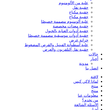
علبة من الألومنيوم
حقيبة نقل
حقيبة مكياج
حقيبة مكياج
علبة ألومنيوم مصممة خصيصًا
حقيبة معدات مخصصة
حقيبة أدوات العناية بالخيول
حقيبة أدوات موسيقية مصممة خصيصًا
خزانة عرض
علبة أسطوانة الفينيل والقرص المضغوط
حقيبة نقل التلفزيون والعرض
حالات
أخبار
مدونة
اتصل بنا
لافتة
لماذا لاكي كيس
منتج
منتج
معلومات عنا
من نخدم؟
الأسئلة الشائعة
أخبار