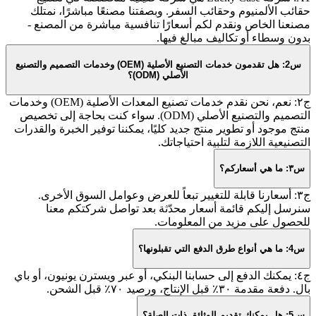
حقائب الألمنيوم وحقائب السفر. وبصفتنا مصنعًا مباشرًا، نمتلك
مصنعنا الخاص ونقدم لكم أسعارًا تنافسية مباشرة من المصنع -
بدون وسطاء أو تكاليف مبالغ فيها.
س2: هل تقدمون خدمات التصنيع الأصلية (OEM) وخدمات التصميم والتصنيع
الأصلي (ODM)؟
ج٢: نعم، نحن نقدم خدمات تصنيع المعدات الأصلية (OEM) وخدمات
التصميم والتصنيع الأصلي (ODM). سواء كنت بحاجة إلى تخصيص
منتج موجود أو تطوير منتج جديد كليًا، يمكننا توفير الخبرة والقدرات
التصنيعية اللازمة لتلبية احتياجاتك.
س٣: ما هي أسعاركم؟
ج٣: أسعارنا قابلة للتغيير تبعاً للعرض وعوامل السوق الأخرى.
سنرسل إليكم قائمة أسعار محدّثة بعد تواصل شركتكم معنا
للحصول على مزيد من المعلومات.
س4: ما هي أنواع طرق الدفع التي تقبلونها؟
ج٤: يمكنك الدفع إلى حسابنا البنكي، أو عبر ويسترن يونيون، أو باي
بال. دفعة مقدمة ٣٠٪ قبل الإنتاج، ورصيد ٧٠٪ قبل الشحن.
س5: هل يمكنك تقديم الوثائق ذات الصلة؟