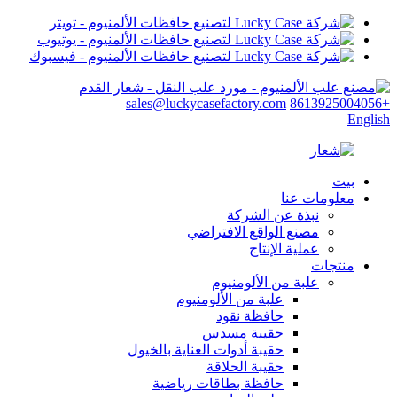
sales@luckycasefactory.com
+8613925004056
English
بيت
معلومات عنا
نبذة عن الشركة
مصنع الواقع الافتراضي
عملية الإنتاج
منتجات
علبة من الألومنيوم
علبة من الألومنيوم
حافظة نقود
حقيبة مسدس
حقيبة أدوات العناية بالخيول
حقيبة الحلاقة
حافظة بطاقات رياضية