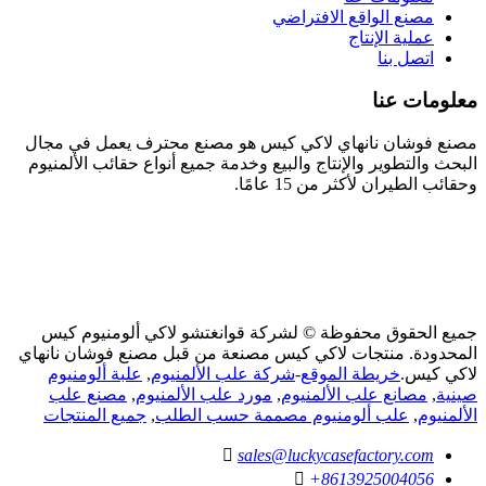
مصنع الواقع الافتراضي
عملية الإنتاج
اتصل بنا
معلومات عنا
مصنع فوشان نانهاي لاكي كيس هو مصنع محترف يعمل في مجال
البحث والتطوير والإنتاج والبيع وخدمة جميع أنواع حقائب الألمنيوم
وحقائب الطيران لأكثر من 15 عامًا.
جميع الحقوق محفوظة © لشركة قوانغتشو لاكي ألومنيوم كيس
المحدودة. منتجات لاكي كيس مصنعة من قبل مصنع فوشان نانهاي
لاكي كيس.
خريطة الموقع
-
شركة علب الألمنيوم
,
علبة ألومنيوم
صينية
,
مصانع علب الألمنيوم
,
مورد علب الألمنيوم
,
مصنع علب
الألمنيوم
,
علب ألومنيوم مصممة حسب الطلب
,
جميع المنتجات

sales@luckycasefactory.com

+8613925004056