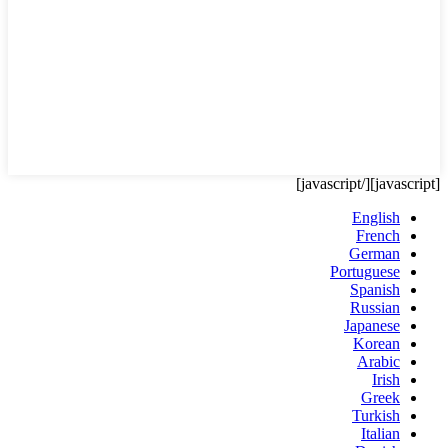
[/javascript]
[javascript]
English
French
German
Portuguese
Spanish
Russian
Japanese
Korean
Arabic
Irish
Greek
Turkish
Italian