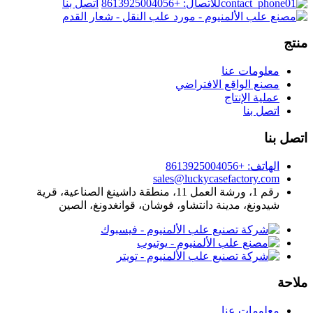
للاتصال: +8613925004056
اتصل بنا
منتج
معلومات عنا
مصنع الواقع الافتراضي
عملية الإنتاج
اتصل بنا
اتصل بنا
الهاتف: +8613925004056
sales@luckycasefactory.com
رقم 1، ورشة العمل 11، منطقة داشينغ الصناعية، قرية
شيدونغ، مدينة دانتشاو، فوشان، قوانغدونغ، الصين
ملاحة
معلومات عنا