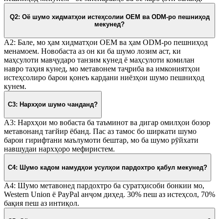
Q2: Оё шумо хидматҳои истеҳсолии OEM ва ODM-ро пешниҳод
мекунед?
A2: Бале, мо ҳам хидматҳои OEM ва ҳам ODM-ро пешниҳод
менамоем. Новобаста аз он ки ба шумо лозим аст, ки
маҳсулоти мавҷударо танзим кунед ё маҳсулоти комилан
навро таҳия кунед, мо метавонем таҷриба ва имкониятҳои
истеҳсолиро барои қонеъ кардани ниёзҳои шумо пешниҳод
кунем.
С3: Нархҳои шумо чанданд?
A3: Нархҳои мо вобаста ба таъминот ва дигар омилҳои бозор
метавонанд тағйир ёбанд. Пас аз тамос бо ширкати шумо
барои гирифтани маълумоти бештар, мо ба шумо рӯйхати
навшудаи нархҳоро мефиристем.
С4: Шумо кадом намудҳои усулҳои пардохтро қабул мекунед?
A4: Шумо метавонед пардохтро ба суратҳисоби бонкии мо,
Western Union ё PayPal анҷом диҳед. 30% пеш аз истеҳсол, 70%
бақия пеш аз интиқол.