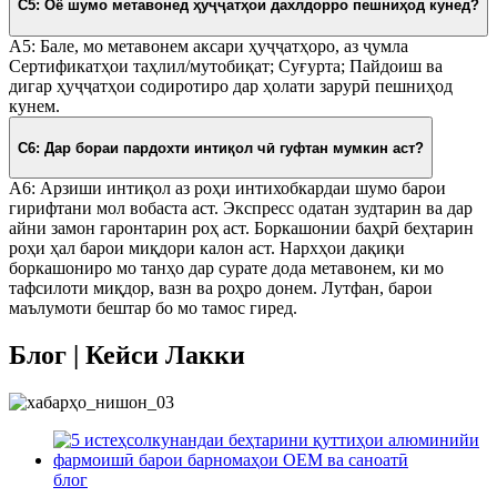
С5: Оё шумо метавонед ҳуҷҷатҳои дахлдорро пешниҳод кунед?
A5: Бале, мо метавонем аксари ҳуҷҷатҳоро, аз ҷумла
Сертификатҳои таҳлил/мутобиқат; Суғурта; Пайдоиш ва
дигар ҳуҷҷатҳои содиротиро дар ҳолати зарурӣ пешниҳод
кунем.
С6: Дар бораи пардохти интиқол чӣ гуфтан мумкин аст?
A6: Арзиши интиқол аз роҳи интихобкардаи шумо барои
гирифтани мол вобаста аст. Экспресс одатан зудтарин ва дар
айни замон гаронтарин роҳ аст. Боркашонии баҳрӣ беҳтарин
роҳи ҳал барои миқдори калон аст. Нархҳои дақиқи
боркашониро мо танҳо дар сурате дода метавонем, ки мо
тафсилоти миқдор, вазн ва роҳро донем. Лутфан, барои
маълумоти бештар бо мо тамос гиред.
Блог | Кейси Лакки
блог