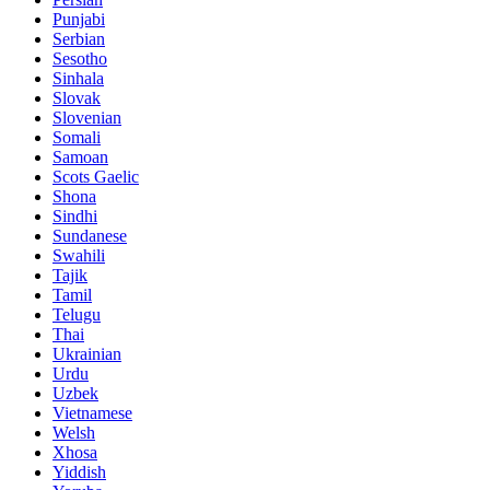
Punjabi
Serbian
Sesotho
Sinhala
Slovak
Slovenian
Somali
Samoan
Scots Gaelic
Shona
Sindhi
Sundanese
Swahili
Tajik
Tamil
Telugu
Thai
Ukrainian
Urdu
Uzbek
Vietnamese
Welsh
Xhosa
Yiddish