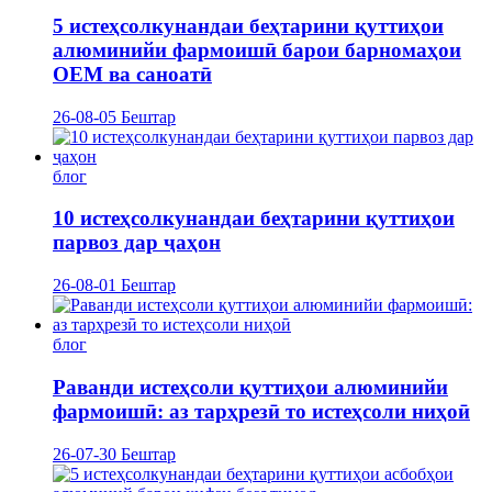
5 истеҳсолкунандаи беҳтарини қуттиҳои
алюминийи фармоишӣ барои барномаҳои
OEM ва саноатӣ
26-08-05
Бештар
блог
10 истеҳсолкунандаи беҳтарини қуттиҳои
парвоз дар ҷаҳон
26-08-01
Бештар
блог
Раванди истеҳсоли қуттиҳои алюминийи
фармоишӣ: аз тарҳрезӣ то истеҳсоли ниҳоӣ
26-07-30
Бештар