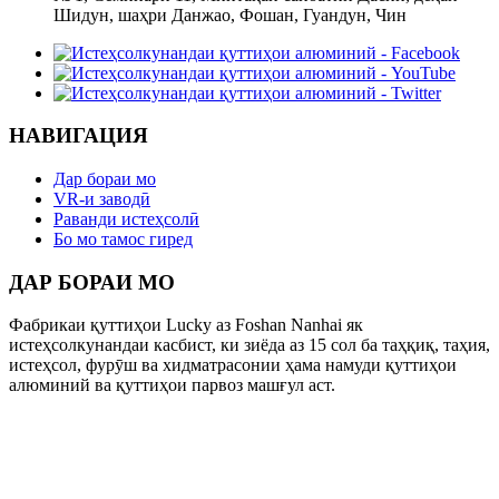
Шидун, шаҳри Данжао, Фошан, Гуандун, Чин
НАВИГАЦИЯ
Дар бораи мо
VR-и заводӣ
Раванди истеҳсолӣ
Бо мо тамос гиред
ДАР БОРАИ МО
Фабрикаи қуттиҳои Lucky аз Foshan Nanhai як
истеҳсолкунандаи касбист, ки зиёда аз 15 сол ба таҳқиқ, таҳия,
истеҳсол, фурӯш ва хидматрасонии ҳама намуди қуттиҳои
алюминий ва қуттиҳои парвоз машғул аст.