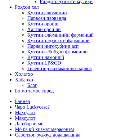
Ғилди таҷҳизоти мусиқӣ
Роҳҳои ҳал
Қуттии алюминии
Парвози парванда
Қуттии ороиш
Халтаи ороишӣ
Қуттии алюминийи фармоишӣ
Қуттии таҷҳизоти фармоишӣ
Пардаи нигоҳубини асп
Қуттии асбобҳои фармоишӣ
Қуттии намоишӣ
Қуттии LP&CD
Телевизор ва намоиши парвоз
Ҳолатҳо
Хабарҳо
Блог
Бо мо тамос гиред
Баннер
Чаро Luckycase?
Маҳсулот
Маҳсулот
Дар бораи мо
Мо ба кӣ хизмат мерасонем
Саволҳои зуд-зуд додашаванда