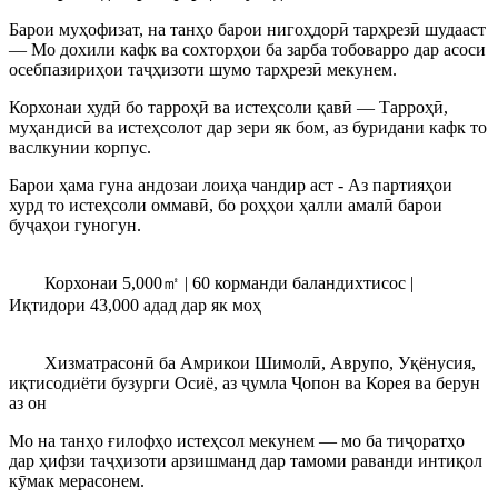
Барои муҳофизат, на танҳо барои нигоҳдорӣ тарҳрезӣ шудааст
— Мо дохили кафк ва сохторҳои ба зарба тобоварро дар асоси
осебпазириҳои таҷҳизоти шумо тарҳрезӣ мекунем.
Корхонаи худӣ бо тарроҳӣ ва истеҳсоли қавӣ — Тарроҳӣ,
муҳандисӣ ва истеҳсолот дар зери як бом, аз буридани кафк то
васлкунии корпус.
Барои ҳама гуна андозаи лоиҳа чандир аст - Аз партияҳои
хурд то истеҳсоли оммавӣ, бо роҳҳои ҳалли амалӣ барои
буҷаҳои гуногун.
Корхонаи 5,000㎡ | 60 корманди баландихтисос |
Иқтидори 43,000 адад дар як моҳ
Хизматрасонӣ ба Амрикои Шимолӣ, Аврупо, Уқёнусия,
иқтисодиёти бузурги Осиё, аз ҷумла Ҷопон ва Корея ва берун
аз он
Мо на танҳо ғилофҳо истеҳсол мекунем — мо ба тиҷоратҳо
дар ҳифзи таҷҳизоти арзишманд дар тамоми раванди интиқол
кӯмак мерасонем.