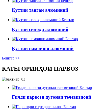
Бештар
Қуттии тангаи алюминий
Бештар
Қуттии силоҳи алюминий
Бештар
Қуттии намоиши алюминий
Бештар >>
КАТЕГОРИЯҲОИ ПАРВОЗ
Бештар
Ғилди парвози дугонаи телевизионӣ
Бештар