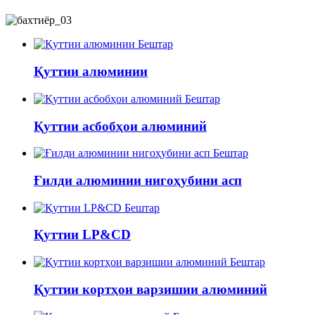
Бештар
Қуттии алюминии
Бештар
Қуттии асбобҳои алюминий
Бештар
Ғилди алюминии нигоҳубини асп
Бештар
Қуттии LP&CD
Бештар
Қуттии кортҳои варзишии алюминий