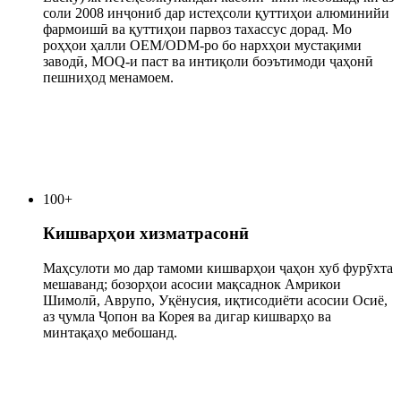
соли 2008 инҷониб дар истеҳсоли қуттиҳои алюминийи
фармоишӣ ва қуттиҳои парвоз тахассус дорад. Мо
роҳҳои ҳалли OEM/ODM-ро бо нархҳои мустақими
заводӣ, MOQ-и паст ва интиқоли боэътимоди ҷаҳонӣ
пешниҳод менамоем.
100
+
Кишварҳои хизматрасонӣ
Маҳсулоти мо дар тамоми кишварҳои ҷаҳон хуб фурӯхта
мешаванд; бозорҳои асосии мақсаднок Амрикои
Шимолӣ, Аврупо, Уқёнусия, иқтисодиёти асосии Осиё,
аз ҷумла Ҷопон ва Корея ва дигар кишварҳо ва
минтақаҳо мебошанд.