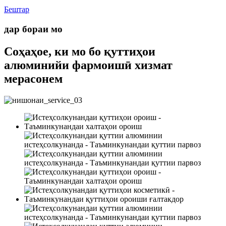
Бештар
дар бораи мо
Соҳаҳое, ки мо бо қуттиҳои
алюминийи фармоишӣ хизмат
мерасонем