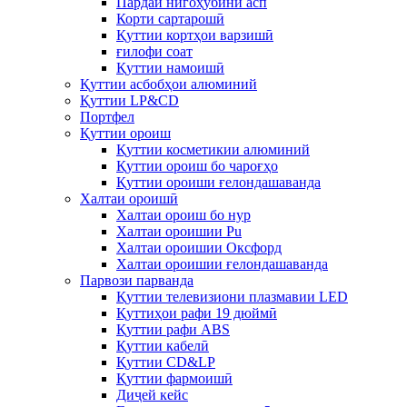
Пардаи нигоҳубини асп
Корти сартарошӣ
Қуттии кортҳои варзишӣ
ғилофи соат
Қуттии намоишӣ
Қуттии асбобҳои алюминий
Қуттии LP&CD
Портфел
Қуттии ороиш
Қуттии косметикии алюминий
Қуттии ороиш бо чароғҳо
Қуттии ороиши ғелондашаванда
Халтаи ороишӣ
Халтаи ороиш бо нур
Халтаи ороишии Pu
Халтаи ороишии Оксфорд
Халтаи ороишии ғелондашаванда
Парвози парванда
Қуттии телевизиони плазмавии LED
Қуттиҳои рафи 19 дюймӣ
Қуттии рафи ABS
Қуттии кабелӣ
Қуттии CD&LP
Қуттии фармоишӣ
Диҷей кейс