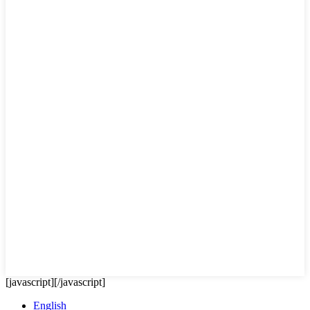
[javascript]
[/javascript]
English