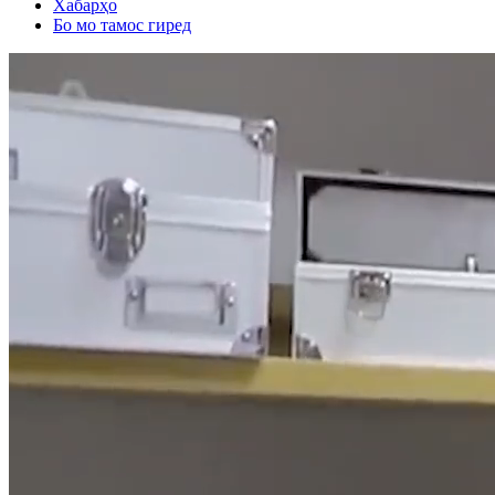
Хабарҳо
Бо мо тамос гиред