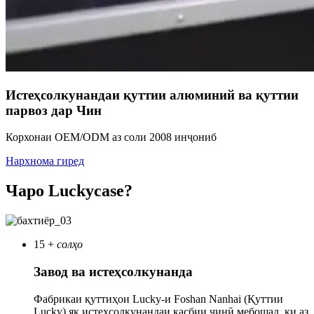
Истеҳсолкунандаи қуттии алюминий ва қуттии
парвоз дар Чин
Корхонаи OEM/ODM аз соли 2008 инҷониб
Нархнома гиред
Чаро Luckycase?
15
+
солҳо
Завод ва истеҳсолкунанда
Фабрикаи қуттиҳои Lucky-и Foshan Nanhai (Қуттии
Lucky) як истеҳсолкунандаи касбии чинӣ мебошад, ки аз