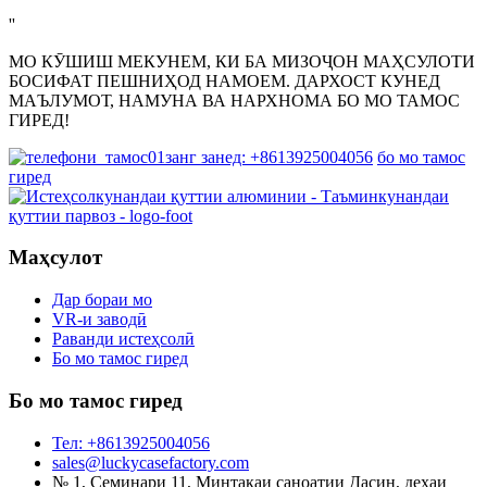
''
МО КӮШИШ МЕКУНЕМ, КИ БА МИЗОҶОН МАҲСУЛОТИ
БОСИФАТ ПЕШНИҲОД НАМОЕМ. ДАРХОСТ КУНЕД
МАЪЛУМОТ, НАМУНА ВА НАРХНОМА БО МО ТАМОС
ГИРЕД!
занг занед: +8613925004056
бо мо тамос
гиред
Маҳсулот
Дар бораи мо
VR-и заводӣ
Раванди истеҳсолӣ
Бо мо тамос гиред
Бо мо тамос гиред
Тел: +8613925004056
sales@luckycasefactory.com
№ 1, Семинари 11, Минтақаи саноатии Дасин, деҳаи