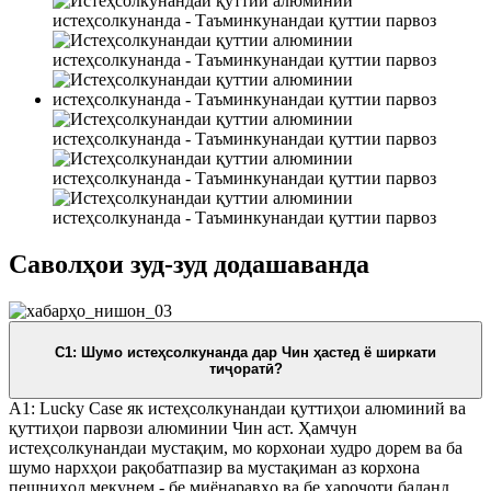
Саволҳои зуд-зуд додашаванда
С1: Шумо истеҳсолкунанда дар Чин ҳастед ё ширкати
тиҷоратӣ?
A1: Lucky Case як истеҳсолкунандаи қуттиҳои алюминий ва
қуттиҳои парвози алюминии Чин аст. Ҳамчун
истеҳсолкунандаи мустақим, мо корхонаи худро дорем ва ба
шумо нархҳои рақобатпазир ва мустақиман аз корхона
пешниҳод мекунем - бе миёнаравҳо ва бе хароҷоти баланд.