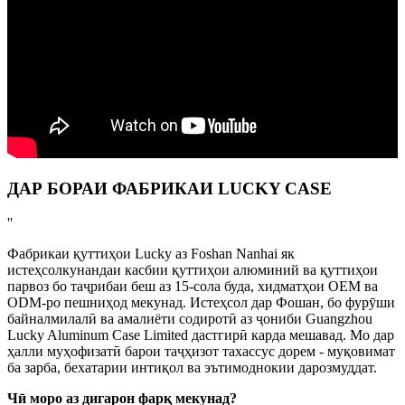
ДАР БОРАИ ФАБРИКАИ LUCKY CASE
''
Фабрикаи қуттиҳои Lucky аз Foshan Nanhai як
истеҳсолкунандаи касбии қуттиҳои алюминий ва қуттиҳои
парвоз бо таҷрибаи беш аз 15-сола буда, хидматҳои OEM ва
ODM-ро пешниҳод мекунад. Истеҳсол дар Фошан, бо фурӯши
байналмилалӣ ва амалиёти содиротӣ аз ҷониби Guangzhou
Lucky Aluminum Case Limited дастгирӣ карда мешавад. Мо дар
ҳалли муҳофизатӣ барои таҷҳизот тахассус дорем - муқовимат
ба зарба, бехатарии интиқол ва эътимоднокии дарозмуддат.
Чӣ моро аз дигарон фарқ мекунад?