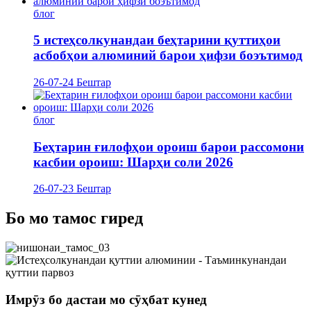
блог
5 истеҳсолкунандаи беҳтарини қуттиҳои
асбобҳои алюминий барои ҳифзи боэътимод
26-07-24
Бештар
блог
Беҳтарин ғилофҳои ороиш барои рассомони
касбии ороиш: Шарҳи соли 2026
26-07-23
Бештар
Бо мо тамос гиред
Имрӯз бо дастаи мо сӯҳбат кунед