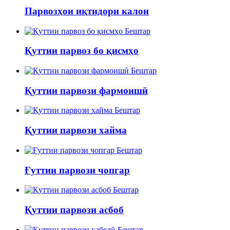
Парвозҳои иқтидори калон
Бештар
Қуттии парвоз бо қисмҳо
Бештар
Қуттии парвози фармоишӣ
Бештар
Қуттии парвози хайма
Бештар
Ғуттии парвози чопгар
Бештар
Қуттии парвози асбоб
Бештар