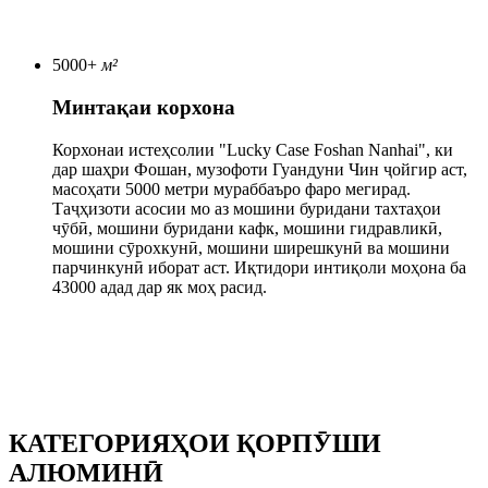
5000
+
м²
Минтақаи корхона
Корхонаи истеҳсолии "Lucky Case Foshan Nanhai", ки
дар шаҳри Фошан, музофоти Гуандуни Чин ҷойгир аст,
масоҳати 5000 метри мураббаъро фаро мегирад.
Таҷҳизоти асосии мо аз мошини буридани тахтаҳои
чӯбӣ, мошини буридани кафк, мошини гидравликӣ,
мошини сӯрохкунӣ, мошини ширешкунӣ ва мошини
парчинкунӣ иборат аст. Иқтидори интиқоли моҳона ба
43000 адад дар як моҳ расид.
КАТЕГОРИЯҲОИ ҚОРПӮШИ
АЛЮМИНӢ