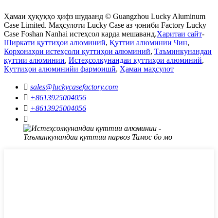
Ҳамаи ҳуқуқҳо ҳифз шудаанд © Guangzhou Lucky Aluminum
Case Limited. Маҳсулоти Lucky Case аз ҷониби Factory Lucky
Case Foshan Nanhai истеҳсол карда мешаванд.
Харитаи сайт
-
Ширкати қуттиҳои алюминий
,
Қуттии алюминии Чин
,
Корхонаҳои истеҳсоли қуттиҳои алюминий
,
Таъминкунандаи
қуттии алюминии
,
Истеҳсолкунандаи қуттиҳои алюминий
,
Қуттиҳои алюминийи фармоишӣ
,
Ҳамаи маҳсулот

sales@luckycasefactory.com

+8613925004056

+8613925004056
