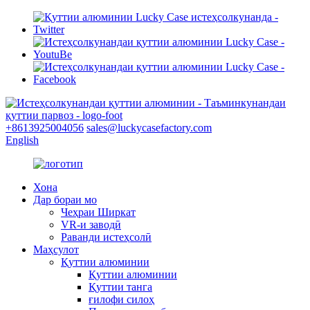
+8613925004056
sales@luckycasefactory.com
English
Хона
Дар бораи мо
Чеҳраи Ширкат
VR-и заводӣ
Раванди истеҳсолӣ
Маҳсулот
Қуттии алюминии
Қуттии алюминии
Қуттии танга
ғилофи силоҳ