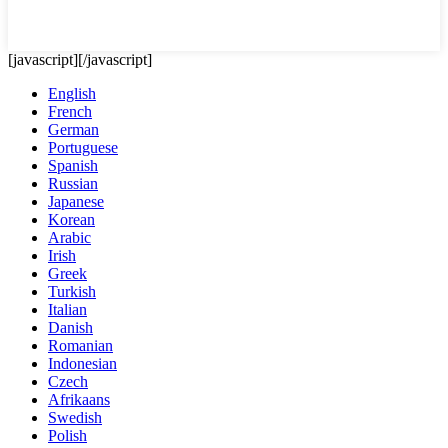
[javascript]
[/javascript]
English
French
German
Portuguese
Spanish
Russian
Japanese
Korean
Arabic
Irish
Greek
Turkish
Italian
Danish
Romanian
Indonesian
Czech
Afrikaans
Swedish
Polish