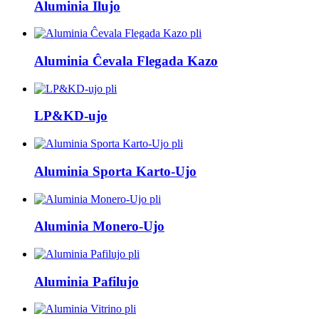
Aluminia Ilujo
pli
Aluminia Ĉevala Flegada Kazo
pli
LP&KD-ujo
pli
Aluminia Sporta Karto-Ujo
pli
Aluminia Monero-Ujo
pli
Aluminia Pafilujo
pli