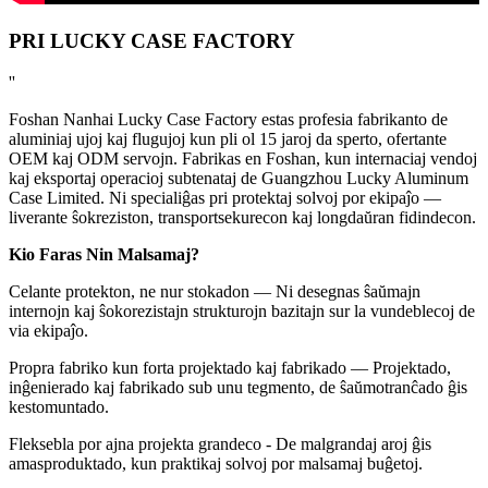
PRI LUCKY CASE FACTORY
''
Foshan Nanhai Lucky Case Factory estas profesia fabrikanto de
aluminiaj ujoj kaj flugujoj kun pli ol 15 jaroj da sperto, ofertante
OEM kaj ODM servojn. Fabrikas en Foshan, kun internaciaj vendoj
kaj eksportaj operacioj subtenataj de Guangzhou Lucky Aluminum
Case Limited. Ni specialiĝas pri protektaj solvoj por ekipaĵo —
liverante ŝokreziston, transportsekurecon kaj longdaŭran fidindecon.
Kio Faras Nin Malsamaj?
Celante protekton, ne nur stokadon — Ni desegnas ŝaŭmajn
internojn kaj ŝokorezistajn strukturojn bazitajn sur la vundeblecoj de
via ekipaĵo.
Propra fabriko kun forta projektado kaj fabrikado — Projektado,
inĝenierado kaj fabrikado sub unu tegmento, de ŝaŭmotranĉado ĝis
kestomuntado.
Fleksebla por ajna projekta grandeco - De malgrandaj aroj ĝis
amasproduktado, kun praktikaj solvoj por malsamaj buĝetoj.