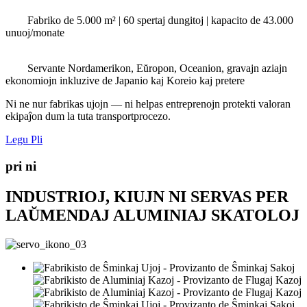
Fabriko de 5.000 m² | 60 spertaj dungitoj | kapacito de 43.000
unuoj/monate
Servante Nordamerikon, Eŭropon, Oceanion, gravajn aziajn
ekonomiojn inkluzive de Japanio kaj Koreio kaj pretere
Ni ne nur fabrikas ujojn — ni helpas entreprenojn protekti valoran
ekipaĵon dum la tuta transportprocezo.
Legu Pli
pri ni
INDUSTRIOJ, KIUJN NI SERVAS PER
LAŬMENDAJ ALUMINIAJ SKATOLOJ