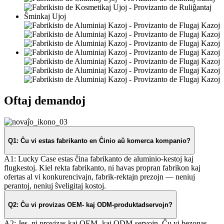
Oftaj demandoj
Q1: Ĉu vi estas fabrikanto en Ĉinio aŭ komerca kompanio?
A1: Lucky Case estas ĉina fabrikanto de aluminio-kestoj kaj
flugkestoj. Kiel rekta fabrikanto, ni havas propran fabrikon kaj
ofertas al vi konkurencivajn, fabrik-rektajn prezojn — neniuj
perantoj, neniuj ŝveligitaj kostoj.
Q2: Ĉu vi provizas OEM- kaj ODM-produktadservojn?
A2: Jes, ni provizas kaj OEM- kaj ODM-servojn. Ĉu vi bezonas