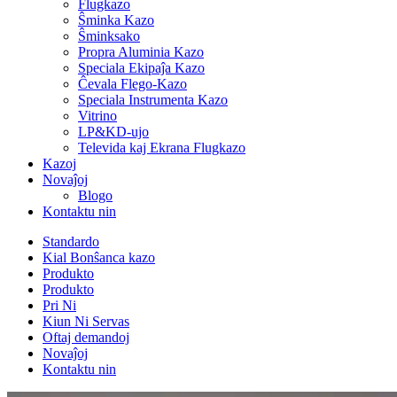
Flugkazo
Ŝminka Kazo
Ŝminksako
Propra Aluminia Kazo
Speciala Ekipaĵa Kazo
Ĉevala Flego-Kazo
Speciala Instrumenta Kazo
Vitrino
LP&KD-ujo
Televida kaj Ekrana Flugkazo
Kazoj
Novaĵoj
Blogo
Kontaktu nin
Standardo
Kial Bonŝanca kazo
Produkto
Produkto
Pri Ni
Kiun Ni Servas
Oftaj demandoj
Novaĵoj
Kontaktu nin