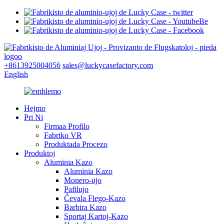
+8613925004056
sales@luckycasefactory.com
English
Hejmo
Pri Ni
Firmaa Profilo
Fabriko VR
Produktada Procezo
Produktoj
Aluminia Kazo
Aluminia Kazo
Monero-ujo
Pafilujo
Ĉevala Flego-Kazo
Barbira Kazo
Sportaj Kartoj-Kazo