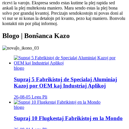
ricevi la varojn. Ekspresa sendo estas kutime la plej rapida sed
ankaŭ la plej multekosta maniero. Mara sendo estas la plej bona
solvo por grandaj kvantoj. Precizajn sendokostojn ni povas doni al
vi nur se ni konas la detalojn pri kvanto, pezo kaj maniero. Bonvolu
kontakti nin por pliaj informoj.
Blogo | Bonŝanca Kazo
blogo
Supraj 5 Fabrikistoj de Specialaj Aluminiaj
Kazoj por OEM kaj Industriaj Aplikoj
26-08-05
Legu Pli
blogo
Supraj 10 Flugkestaj Fabrikistoj en la Mondo