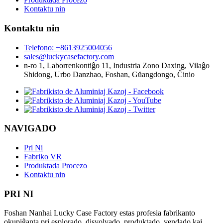
Kontaktu nin
Kontaktu nin
Telefono: +8613925004056
sales@luckycasefactory.com
n-ro 1, Laborrenkontiĝo 11, Industria Zono Daxing, Vilaĝo
Shidong, Urbo Danzhao, Foshan, Gŭangdongo, Ĉinio
NAVIGADO
Pri Ni
Fabriko VR
Produktada Procezo
Kontaktu nin
PRI NI
Foshan Nanhai Lucky Case Factory estas profesia fabrikanto
okupiĝanta pri esplorado, disvolvado, produktado, vendado kaj