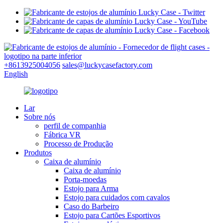
+8613925004056
sales@luckycasefactory.com
English
Lar
Sobre nós
perfil de companhia
Fábrica VR
Processo de Produção
Produtos
Caixa de alumínio
Caixa de alumínio
Porta-moedas
Estojo para Arma
Estojo para cuidados com cavalos
Caso do Barbeiro
Estojo para Cartões Esportivos