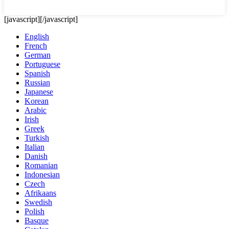
[javascript]
[/javascript]
English
French
German
Portuguese
Spanish
Russian
Japanese
Korean
Arabic
Irish
Greek
Turkish
Italian
Danish
Romanian
Indonesian
Czech
Afrikaans
Swedish
Polish
Basque