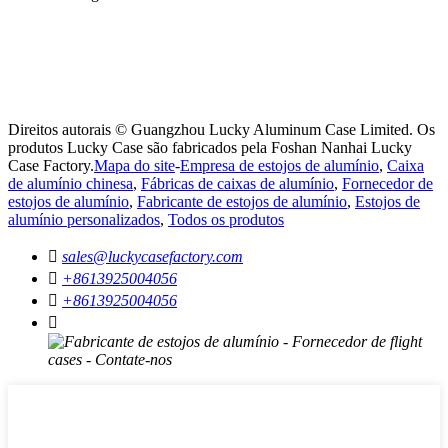
Direitos autorais © Guangzhou Lucky Aluminum Case Limited. Os
produtos Lucky Case são fabricados pela Foshan Nanhai Lucky
Case Factory.
Mapa do site
-
Empresa de estojos de alumínio
,
Caixa
de alumínio chinesa
,
Fábricas de caixas de alumínio
,
Fornecedor de
estojos de alumínio
,
Fabricante de estojos de alumínio
,
Estojos de
alumínio personalizados
,
Todos os produtos

sales@luckycasefactory.com

+8613925004056

+8613925004056
