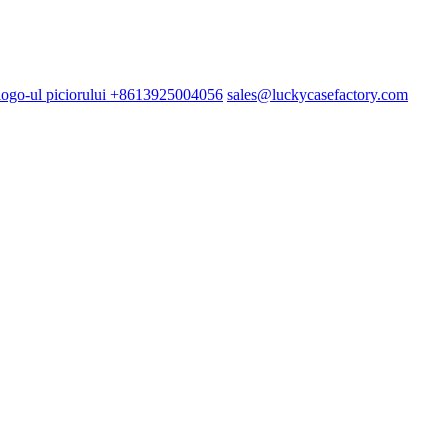
+8613925004056
sales@luckycasefactory.com