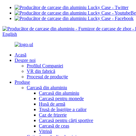
English
Acasă
Despre noi
Profilul Companiei
VR din fabrică
Procesul de producție
Produse
Carcasă din aluminiu
Carcasă din aluminiu
Carcasă pentru monede
Husă de armă
Trusă de îngrijire a cailor
Caz de frizerie
Carcasă pentru cărți sportive
Carcasă de ceas
Vitrină