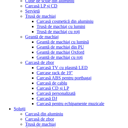
Cutie de scule din aluminiu
Carcasă LP și CD
Servietă
Trusă de machiaj
Carcasă cosmetică din aluminiu
Trusă de machiaj cu lumini
Trusă de machiaj cu roți
Geantă de machiaj
Geantă de machiaj cu lumină
Geantă de machiaj din PU
Geantă de machiaj Oxford
Geantă de machiaj cu roți
Carcasă de zbor
Carcasă TV cu plasmă LED
Carcase rack de 19″
Carcasă ABS pentru portbagaj
Carcasă de cablu
Carcasă CD și LP
Carcasă personalizată
Carcasă DJ
Carcasă pentru echipamente muzicale
Soluții
Carcasă din aluminiu
Carcasă de zbor
Trusă de machiaj