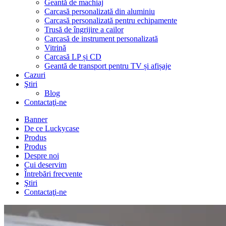
Geantă de machiaj
Carcasă personalizată din aluminiu
Carcasă personalizată pentru echipamente
Trusă de îngrijire a cailor
Carcasă de instrument personalizată
Vitrină
Carcasă LP și CD
Geantă de transport pentru TV și afișaje
Cazuri
Ştiri
Blog
Contactaţi-ne
Banner
De ce Luckycase
Produs
Produs
Despre noi
Cui deservim
Întrebări frecvente
Ştiri
Contactaţi-ne