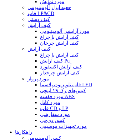
مورد نمایش
جعبه ابزار آلومینیومی
قاب LP&CD
کیف دستی
کیف آرایش
مورد آرایشی آلومینیومی
کیف آرایش با چراغ
کیف آرایش چرخان
کیف آرایش
کیف آرایش با چراغ
کیف آرایش Pu
کیف آرایش آکسفورد
کیف آرایش چرخدار
مورد پرواز
قاب تلویزیون پلاسما LED
کیس‌های رک ۱۹ اینچی
مورد قفسه ABS
مورد کابل
قاب CD و LP
مورد سفارشی
کیس دی‌جی
مورد تجهیزات موسیقی
راهکارها
کیس آلومینیومی