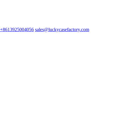
‎+8613925004056‎
sales@luckycasefactory.com