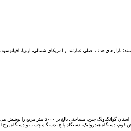
ازارهای هدف اصلی عبارتند از آمریکای شمالی، اروپا، اقیانوسیه، ا
کارخانه جعبه خوش شانسی نانهای فوشان واقع در شهر