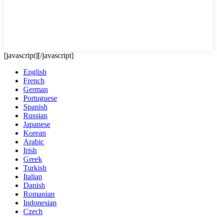
[javascript]
[/javascript]
English
French
German
Portuguese
Spanish
Russian
Japanese
Korean
Arabic
Irish
Greek
Turkish
Italian
Danish
Romanian
Indonesian
Czech