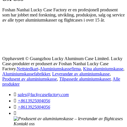
Foshan Nanhai Lucky Case Factory er en profesjonell produsent
som har jobbet med forskning, utvikling, produksjon, salg og service
av alle typer aluminiumskasser og flightcases i over 15 år.
Opphavsrett © Guangzhou Lucky Aluminum Case Limited. Lucky
Case-produkter er produsert av Foshan Nanhai Lucky Case
Factory.
Nettstedkart
-
Aluminiumskassefirma
,
Kina aluminiumskasse
,
Aluminiumskassefabrikker
,
Leverandør av aluminiumskasse
,
Produsent av aluminiumskasse
,
Tilpassede aluminiumskasser
,
Alle
produkter

sales@luckycasefactory.com

+8613925004056

+8613925004056
