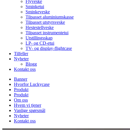
Flyveske
Sminketui
Sminkeveske
Tilpasset aluminiumskasse
Tilpasset utstyrsveske
Hestestellveske
Tilpasset instrumentetui
Utstillingsskap
LP- og CD-etui
TV- og display-flightcase
Tilfeller
Nyheter
Blogg
Kontakt oss
Banner
Hvorfor Luckycase
Produkt
Produkt
Om oss
Hvem vi tjener
Vanlige spørsmål
Nyheter
Kontakt oss