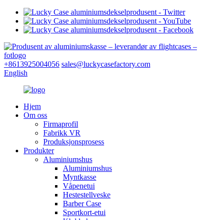
+8613925004056
sales@luckycasefactory.com
English
Hjem
Om oss
Firmaprofil
Fabrikk VR
Produksjonsprosess
Produkter
Aluminiumshus
Aluminiumshus
Myntkasse
Våpenetui
Hestestellveske
Barber Case
Sportkort-etui