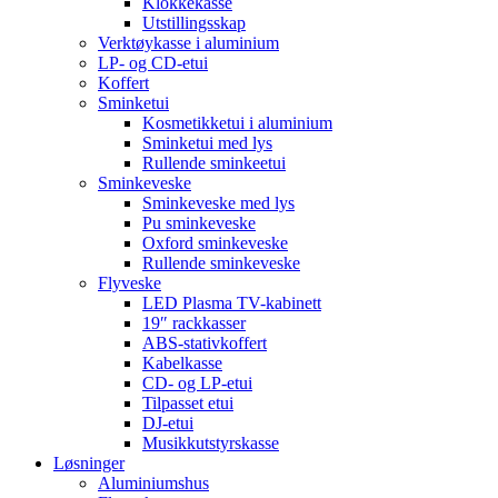
Klokkekasse
Utstillingsskap
Verktøykasse i aluminium
LP- og CD-etui
Koffert
Sminketui
Kosmetikketui i aluminium
Sminketui med lys
Rullende sminkeetui
Sminkeveske
Sminkeveske med lys
Pu sminkeveske
Oxford sminkeveske
Rullende sminkeveske
Flyveske
LED Plasma TV-kabinett
19″ rackkasser
ABS-stativkoffert
Kabelkasse
CD- og LP-etui
Tilpasset etui
DJ-etui
Musikkutstyrskasse
Løsninger
Aluminiumshus